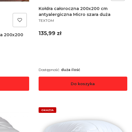
Kołdra całoroczna 200x200 cm
antyalergiczna Micro szara duża
PRODUCENT
TEXTOM
Cena
135,99 zł
nia 200x200
Dostępność:
duża ilość
Do koszyka
OKAZJA