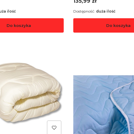
Cena
135,99 zł
uża ilość
Dostępność:
duża ilość
Do koszyka
Do koszyka