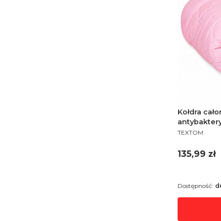
Kołdra cał
antybaktery
PRODUCENT
TEXTOM
Cena
135,99 zł
Dostępność:
d