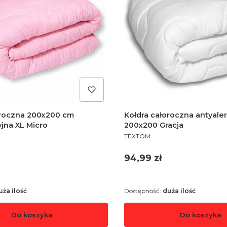
oroczna 200x200 cm
Kołdra całoroczna antyale
jna XL Micro
200x200 Gracja
PRODUCENT
TEXTOM
Cena
94,99 zł
uża ilość
Dostępność:
duża ilość
Do koszyka
Do koszyka