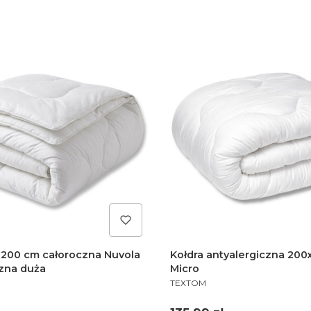
x200 cm całoroczna Nuvola
Kołdra antyalergiczna 20
czna duża
Micro
PRODUCENT
TEXTOM