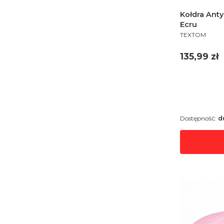
Kołdra Ant
Ecru
PRODUCENT
TEXTOM
Cena
135,99 zł
Dostępność:
d