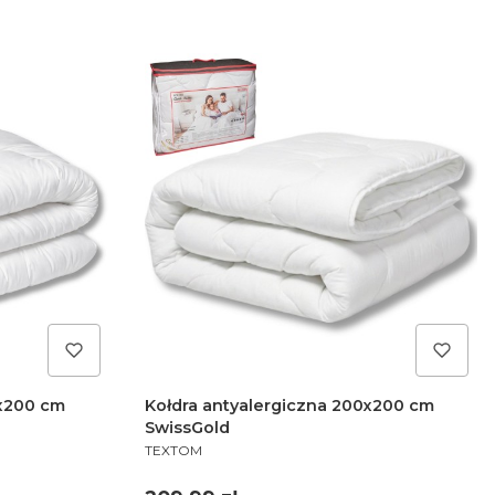
0x200 cm
Kołdra antyalergiczna 200x200 cm
SwissGold
PRODUCENT
TEXTOM