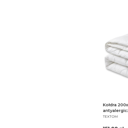
Kołdra 200
antyalergi
PRODUCENT
TEXTOM