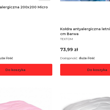
yalergiczna 200x200 Micro
Kołdra antyalergiczna let
cm Barwa
PRODUCENT
TEXTOM
Cena
73,99 zł
uża ilość
Dostępność:
duża ilość
Do koszyka
Do koszyka