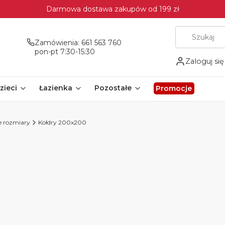
Darmowa dostawa zakupów od 199 zł
Zamówienia: 661 563 760
pon-pt 7:30-15:30
Zaloguj się
zieci
Łazienka
Pozostałe
Promocje
e rozmiary
Kołdry 200x200