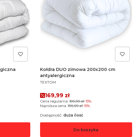
rgiczna
Kołdra DUO zimowa 200x200 cm
antyalergiczna
PRODUCENT
TEXTOM
Cena promocyjna
169,99 zł
Cena regularna:
199,99 zł
-15%
Najniższa cena:
199,99 zł
-15%
Dostępność:
duża ilość
Do koszyka