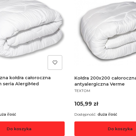
zna kołdra całoroczna
Kołdra 200x200 całoroczn
 seria AlergiMed
antyalergiczna Verme
PRODUCENT
TEXTOM
Cena
105,99 zł
uża ilość
Dostępność:
duża ilość
Do koszyka
Do koszyka