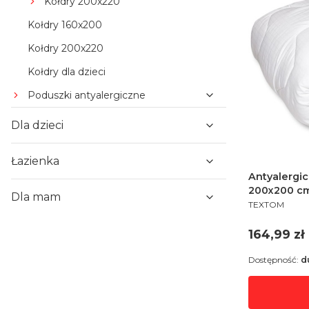
Kołdry 200x220
Kołdry 160x200
Kołdry 200x220
Kołdry dla dzieci
Poduszki antyalergiczne
Dla dzieci
Łazienka
Antyalergic
200x200 cm
Dla mam
PRODUCENT
TEXTOM
Cena
164,99 zł
Dostępność:
d