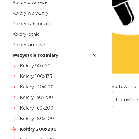
Kołdry polarowe
Kołdry we wzory
Kołdry całoroczne
Kołdry letnie
Kołdry zimowe
Wszystkie rozmiary
Kołdry 90x120
Kołdry 100x135
Lista p
Sortowanie:
Kołdry 140x200
Kołdry 150x200
Domyślne
Kołdry 160x200
Kołdry 180x200
Kołdry 200x200