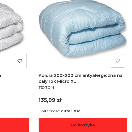
Kołdra 200x200 cm antyalergiczna na
a
cały rok Micro XL
PRODUCENT
TEXTOM
Cena
135,99 zł
Dostępność:
duża ilość
Do koszyka