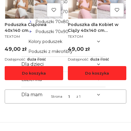
Poduszki 50x60
Poduszki 50x70
Poduszki 70x80
Poduszka Ciążowa
Poduszka dla Kobiet w
40x140 cm
Ciąży 40x140 cm
Poduszki 70x90
PRODUCENT
PRODUCENT
Atynabkteryjna do Spania
Atynabkteryjna Ciążowa
TEXTOM
TEXTOM
Kolory poduszek
Karmienia Przytulania
do Spania Karmienia
Przytulania
Cena
Cena
49,00 zł
49,00 zł
Poduszki z mikrofibry
Dostępność:
duża ilość
Dostępność:
duża ilość
Dla dzieci
Do koszyka
Do koszyka
Łazienka
Dla mam
Strona
z 1