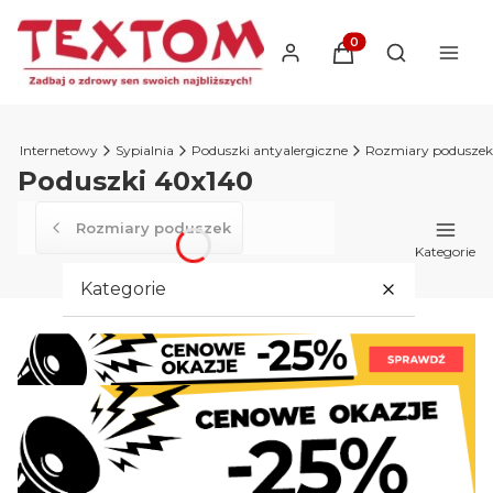
Produkty w koszyku
Otwórz wysz
lep Internetowy
Sypialnia
Poduszki antyalergiczne
Rozmiary poduszek
Poduszki 40x140
Rozmiary poduszek
Kategorie
Kategorie
Wypełnienia
Pozostałe
Sypialnia