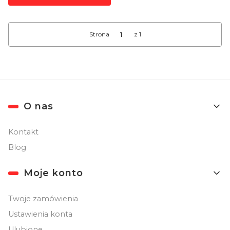
Strona
z 1
Linki w stopce
O nas
Kontakt
Blog
Moje konto
Twoje zamówienia
Ustawienia konta
Ulubione