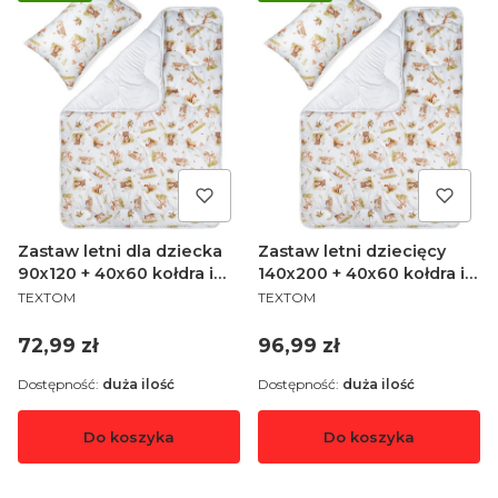
Zastaw letni dla dziecka
Zastaw letni dziecięcy
90x120 + 40x60 kołdra i
140x200 + 40x60 kołdra i
PRODUCENT
PRODUCENT
poduszka
poduszka
TEXTOM
TEXTOM
Cena
Cena
72,99 zł
96,99 zł
Dostępność:
duża ilość
Dostępność:
duża ilość
Do koszyka
Do koszyka