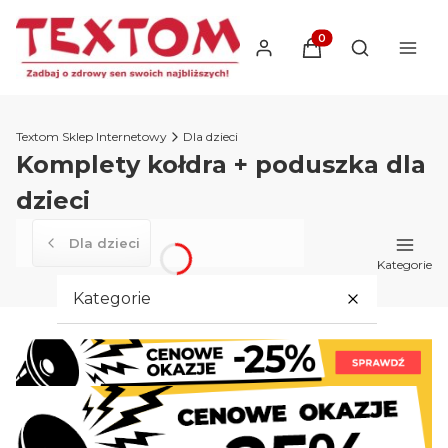
Produkty w koszyku
Otwórz wysz
Textom Sklep Internetowy
Dla dzieci
Komplety kołdra + poduszka dla
dzieci
Dla dzieci
Kategorie
Kategorie
Wypełnienia
Pozostałe