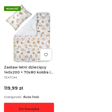
NOWOŚĆ
Zastaw letni dziecięcy
140x200 + 70x80 kołdra i
PRODUCENT
duża poduszka
TEXTOM
Cena
119,99 zł
Dostępność:
duża ilość
Do koszyka