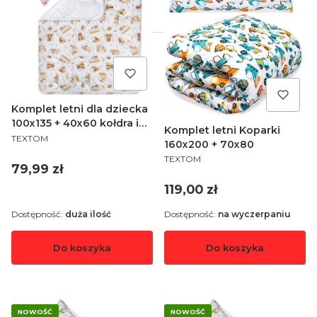
Łazienka
Dla mam
Komplet letni dla dziecka
100x135 + 40x60 kołdra i
Komplet letni Koparki
PRODUCENT
poduszka
TEXTOM
160x200 + 70x80
PRODUCENT
TEXTOM
Cena
79,99 zł
Cena
119,00 zł
Dostępność:
duża ilość
Dostępność:
na wyczerpaniu
Do koszyka
Do koszyka
NOWOŚĆ
NOWOŚĆ