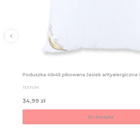
Poduszka 45x45 pikowana Jasiek antyalergiczna 
PRODUCENT
TEXTOM
Cena
34,99 zł
Do koszyka