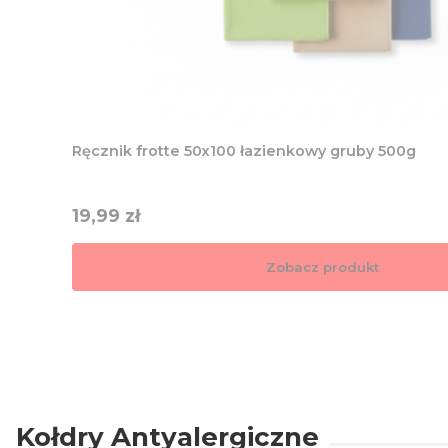
Ręcznik frotte 50x100 łazienkowy gruby 500g
Cena
19,99 zł
Zobacz produkt
Kołdry Antyalergiczne