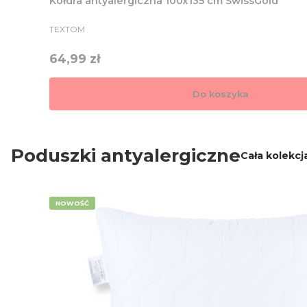
Kołdra antyalergiczna 100x135 cm SwissGold
PRODUCENT
TEXTOM
Cena
64,99 zł
Do koszyka
Poduszki antyalergiczne
Cała kolekcj
NOWOŚĆ