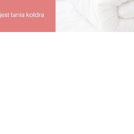
Bezpieczne
Nagradzamy
zakupy
klientów
Wszystkie dane i
Specjalne prezenty dla
płatności są
stałych klientów
zabezpieczone