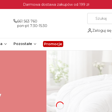
Darmowa dostawa zakupów od 199 zł
661 563 760
pon-pt 7:30-15:30
Zaloguj się
ka
Pozostałe
Promocje