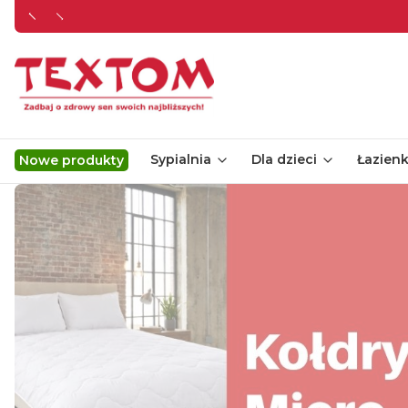
Sypialnia
Dla dzieci
Łazien
Nowe produkty