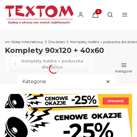
Produkty w koszyku
Otwórz wysz
extom Sklep Internetowy
Dla dzieci
Komplety kołdra + poduszka dla dzieci
Komplety 90x120 + 40x60
Komplety kołdra + poduszka
dla dzieci
Kategorie
Kategorie
Wypełnienia
Pozostałe
Sypialnia