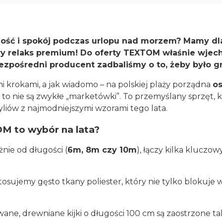
ność i spokój podczas urlopu nad morzem? Mamy dla
 relaks premium! Do oferty TEXTOM właśnie wjecha
zpośredni producent zadbaliśmy o to, żeby było gr
mi krokami, a jak wiadomo – na polskiej plaży porządna
os
 nie są zwykłe „marketówki”. To przemyślany sprzęt, kt
liów z najmodniejszymi wzorami tego lata.
M to wybór na lata?
nie od długości (
6m, 8m czy 10m
), łączy kilka kluczow
osujemy gęsto tkany poliester, który nie tylko blokuje wi
ne, drewniane kijki o długości 100 cm są zaostrzone tak