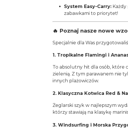
System Easy-Carry:
Każdy p
zabawkami to priorytet!
🔥 Poznaj nasze nowe wzor
Specjalnie dla Was przygotowal
1. Tropikalne Flamingi i Ananas
To absolutny hit dla osób, któr
zielenią. Z tym parawanem nie ty
innych plażowiczów.
2. Klasyczna Kotwica Red & N
Żeglarski szyk w najlepszym wyda
którzy stawiają na klasykę mari
3. Windsurfing i Morska Przygod