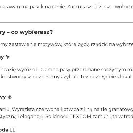
arawan ma pasek na ramię. Zarzucasz i idziesz – wolne 
y – co wybierasz?
iśmy zestawienie motywów, które będą rządzić na wybrz
y 🦩
e chcą się wyróżnić. Ciemne pasy przełamane soczystym 
lko stworzysz bezpieczny azyl, ale też bezbłędnie zloka
avy ⚓
niu. Wyrazista czerwona kotwica z liną na tle granatowy
nistyczną i elegancję. Solidność TEXTOM zamknięta w tra
a 🏄‍♂️