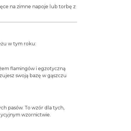
ręce na zimne napoje lub torbę z
eżu w tym roku:
różem flamingów i egzotyczną
lizujesz swoją bazę w gąszczu
ch pasów. To wzór dla tych,
dycyjnym wzornictwie.