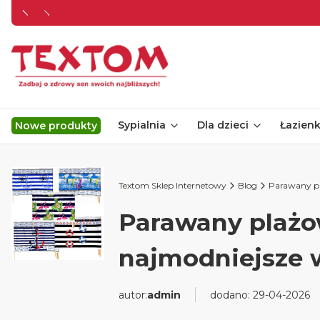
Sypialnia
Dla dzieci
Łazien
Nowe produkty
Textom Sklep Internetowy
Blog
Parawany pl
Parawany plażo
najmodniejsze w
autor:
admin
dodano: 29-04-2026