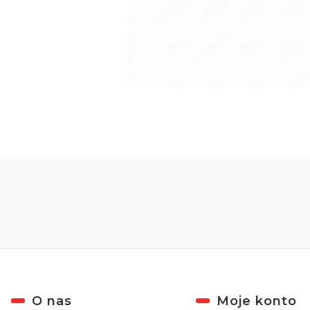
Linki w stopce
O nas
Moje konto