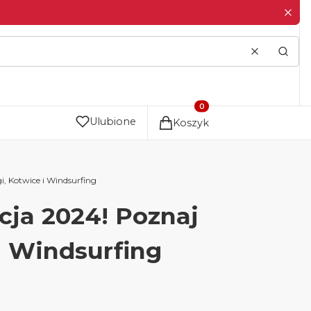
Wyczyść
Szuka
Produkty w koszyku: 0. Zo
Ulubione
Koszyk
, Kotwice i Windsurfing
ja 2024! Poznaj
i Windsurfing