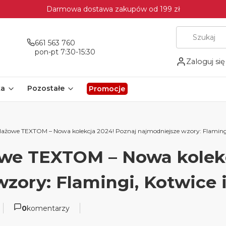
Darmowa dostawa zakupów od 199 zł
661 563 760
pon-pt 7:30-15:30
Zaloguj się
ka
Pozostałe
Promocje
ażowe TEXTOM – Nowa kolekcja 2024! Poznaj najmodniejsze wzory: Flamingi
we TEXTOM – Nowa kolekc
zory: Flamingi, Kotwice 
0
komentarzy