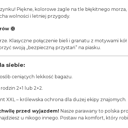
ynku! Piękne, kolorowe żagle na tle błękitnego morz
ha wolności i letniej przygody.
rów 🛟
arze. Klasyczne połączenie bieli i granatu z motywami k
orzyć swoją „bezpieczną przystań” na piasku.
a siebie:
i osób ceniących lekkość bagażu.
rodzin 2+1 lub 2+2.
t XXL – królewska ochrona dla dużej ekipy znajomych.
 chwilę przed wyjazdem!
Nasze parawany to polska pro
ajdziesz u nikogo innego. Postaw na komfort, który robi r