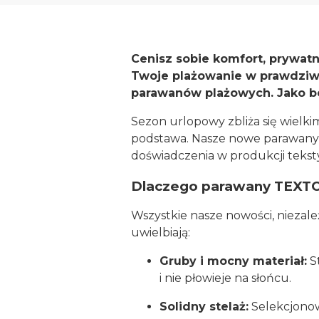
Cenisz sobie komfort, prywat
Twoje plażowanie w prawdziwy
parawanów plażowych. Jako be
Sezon urlopowy zbliża się wielki
podstawa. Nasze nowe parawany to
doświadczenia w produkcji teksty
Dlaczego parawany TEXTO
Wszystkie nasze nowości, niezależ
uwielbiają:
Gruby i mocny materiał:
St
i nie płowieje na słońcu.
Solidny stelaż:
Selekcjonowa