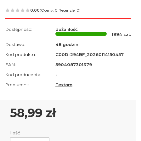
0.00
(Oceny: 0 Recenzje: 0)
Dostępność:
duża ilość
1994
szt.
Dostawa:
48 godzin
Kod produktu:
C00D-294BF_20260114150457
EAN:
5904087301379
Kod producenta:
-
Producent:
Textom
Cena
58,99 zł
Ilość