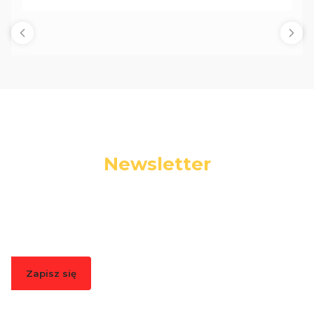
Newsletter
Podaj swój adres e-mail, jeżeli chcesz otrzymywać
informacje o nowościach i promocjach.
Zapisz się
Zapisując się, akceptujesz nasz
Regulamin
(w zakresie dotyczącym