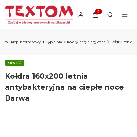
Produkty w koszyku
Otwórz wysz
xtom Sklep Internetowy
Sypialnia
Kołdry antyalergiczne
Kołdry letnie
NOWOŚĆ
Kołdra 160x200 letnia
antybakteryjna na ciepłe noce
Barwa