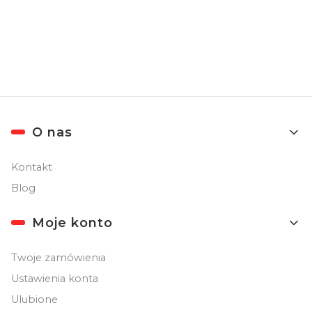
Newslettera). Przetwarzanie danych odbywa się zgodnie z
Polityką
prywatności
.
Linki w stopce
O nas
Kontakt
Blog
Moje konto
Twoje zamówienia
Ustawienia konta
Ulubione