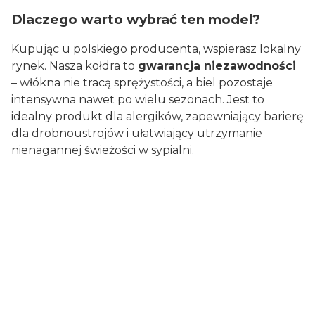
Dlaczego warto wybrać ten model?
Kupując u polskiego producenta, wspierasz lokalny
rynek. Nasza kołdra to
gwarancja niezawodności
– włókna nie tracą sprężystości, a biel pozostaje
intensywna nawet po wielu sezonach. Jest to
idealny produkt dla alergików, zapewniający barierę
dla drobnoustrojów i ułatwiający utrzymanie
nienagannej świeżości w sypialni.
Pielęgnacja:
Możliwość wybielania
NIE
Suszenie w suszarce
NIE
Możliwość prania w pralce
60°C
Możliwość prasowania
NIE