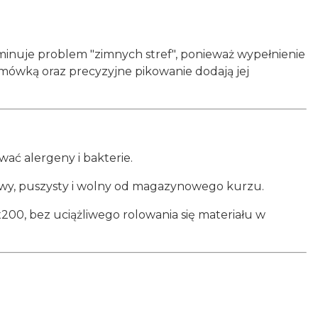
minuje problem "zimnych stref", ponieważ wypełnienie
amówką oraz precyzyjne pikowanie dodają jej
ać alergeny i bakterie.
nowy, puszysty i wolny od magazynowego kurzu.
00, bez uciążliwego rolowania się materiału w