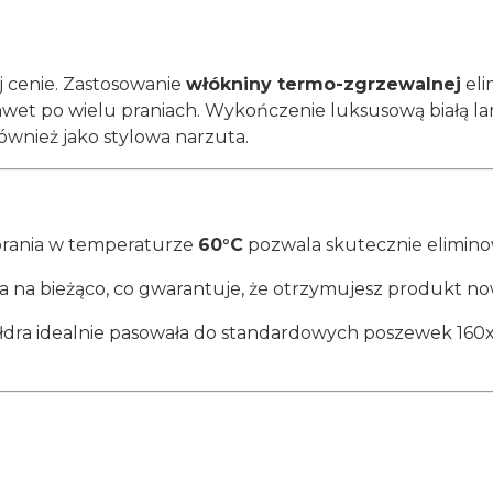
j cenie. Zastosowanie
włókniny termo-zgrzewalnej
eli
nawet po wielu praniach. Wykończenie luksusową białą l
również jako stylowa narzuta.
rania w temperaturze
60°C
pozwala skutecznie eliminow
yta na bieżąco, co gwarantuje, że otrzymujesz produkt 
łdra idealnie pasowała do standardowych poszewek 160x2