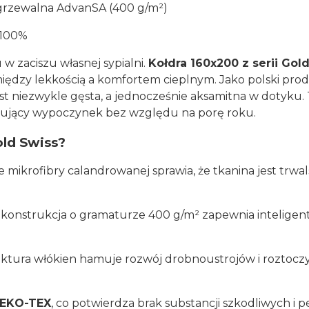
grzewalna AdvanSA (400 g/m²)
 100%
 zaciszu własnej sypialni.
Kołdra 160x200 z serii Gol
ędzy lekkością a komfortem cieplnym. Jako polski produ
est niezwykle gęsta, a jednocześnie aksamitna w dotyku.
erujący wypoczynek bez względu na porę roku.
old Swiss?
mikrofibry calandrowanej sprawia, że tkanina jest trwal
konstrukcja o gramaturze 400 g/m² zapewnia inteligentn
uktura włókien hamuje rozwój drobnoustrojów i roztoczy
EKO-TEX
, co potwierdza brak substancji szkodliwych i 