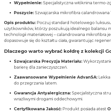
Wypełnienie:
Specjalistyczna włóknina termo-z
Poszycie:
Szwajcarska mikrofibra calandrowana
Opis produktu:
Poczuj standard hotelowego luksusu w
użytkowników, którzy poszukują idealnego balansu mi
technologii materiałowej – calandrowana mikrofibra j
dopasowuje się do kształtu ciała, gwarantując regen
Dlaczego warto wybrać kołdrę z kolekcji G
Szwajcarska Precyzja Materiału:
Wykorzystanie 
barierę dla zanieczyszczeń.
Zaawansowane Wypełnienie AdvanSA:
Lekka 
do przegrzania latem.
Gwarancja Antyalergiczna:
Specjalistyczna str
wrażliwymi drogami oddechowymi.
Certyfikowana Jakość:
Produkt posiada atest
O