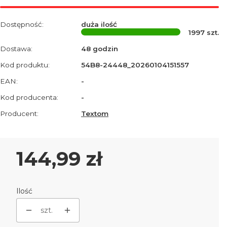
Dostępność:
duża ilość
1997
szt.
Dostawa:
48 godzin
Kod produktu:
54B8-24448_20260104151557
EAN:
-
Kod producenta:
-
Producent:
Textom
Cena
144,99 zł
Ilość
szt.