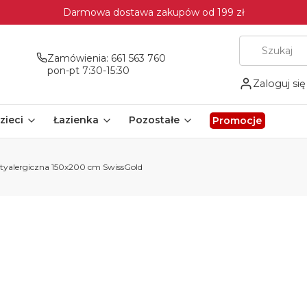
Darmowa dostawa zakupów od 199 zł
Zamówienia: 661 563 760
pon-pt 7:30-15:30
Zaloguj się
zieci
Łazienka
Pozostałe
Promocje
ntyalergiczna 150x200 cm SwissGold