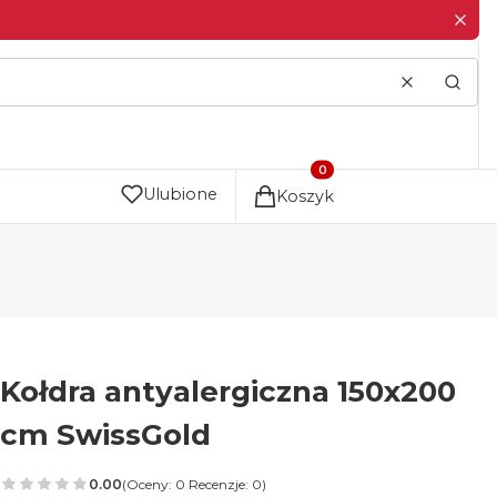
Wyczyść
Szuka
Produkty w koszyku: 0. Zo
Ulubione
Koszyk
Kołdra antyalergiczna 150x200
cm SwissGold
0.00
(Oceny: 0 Recenzje: 0)