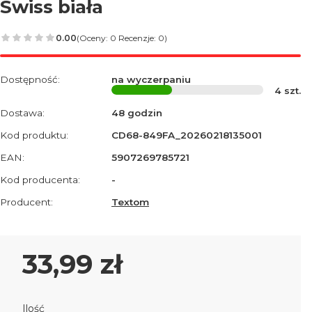
Swiss biała
0.00
(Oceny: 0 Recenzje: 0)
Dostępność:
na wyczerpaniu
4
szt.
Dostawa:
48 godzin
Kod produktu:
CD68-849FA_20260218135001
EAN:
5907269785721
Kod producenta:
-
Producent:
Textom
Cena
33,99 zł
Ilość