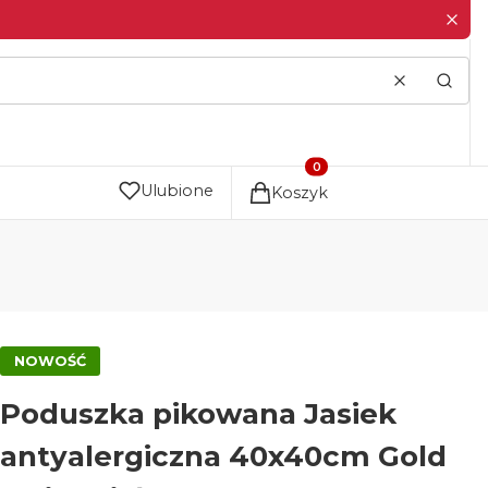
Wyczyść
Szuka
Produkty w koszyku: 0. Zo
Ulubione
Koszyk
NOWOŚĆ
Poduszka pikowana Jasiek
antyalergiczna 40x40cm Gold