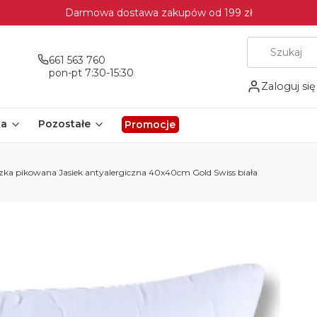
Darmowa dostawa zakupów od 199 zł
661 563 760
pon-pt 7:30-15:30
Zaloguj się
ka
Pozostałe
Promocje
ka pikowana Jasiek antyalergiczna 40x40cm Gold Swiss biała