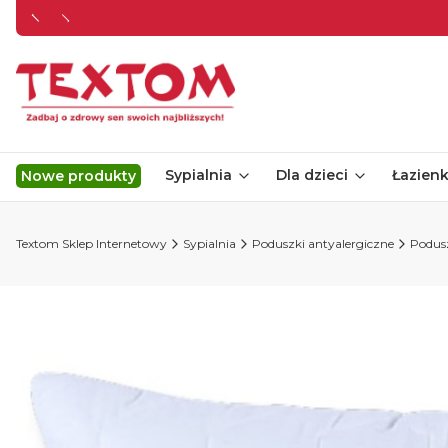
Sypialnia
Dla dzieci
Łazien
Nowe produkty
Textom Sklep Internetowy
Sypialnia
Poduszki antyalergiczne
Podusz