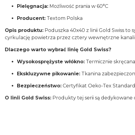
Pielęgnacja:
Możliwość prania w 60°C
Producent:
Textom Polska
Opis produktu:
Poduszka 40x40 z linii Gold Swiss to
cyrkulację powietrza przez cztery wewnętrzne kanalik
Dlaczego warto wybrać linię Gold Swiss?
Wysokosprężyste włókno:
Termicznie skręcana 
Ekskluzywne pikowanie:
Tkanina zabezpieczona
Bezpieczeństwo:
Certyfikat Oeko-Tex Standard 
O linii Gold Swiss:
Produkty tej serii są dedykowane 
Pielęgnacja: