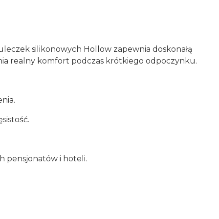
 kuleczek silikonowych Hollow zapewnia doskonałą
ewnia realny komfort podczas krótkiego odpoczynku.
nia.
istość.
 pensjonatów i hoteli.
Parametry poduszki: