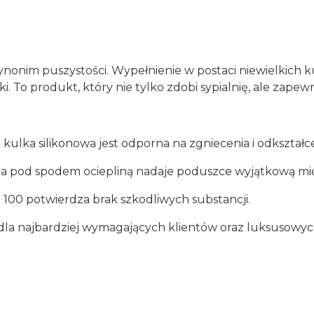
 synonim puszystości. Wypełnienie w postaci niewielkich
i. To produkt, który nie tylko zdobi sypialnię, ale zap
kulka silikonowa jest odporna na zgniecenia i odkształce
 pod spodem ociepliną nadaje poduszce wyjątkową mięs
100 potwierdza brak szkodliwych substancji.
dla najbardziej wymagających klientów oraz luksusowych
Szczegóły wykończenia poduszki: