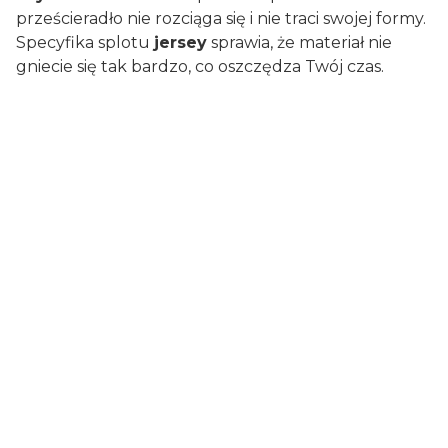
prześcieradło nie rozciąga się i nie traci swojej formy.
Specyfika splotu
jersey
sprawia, że materiał nie
gniecie się tak bardzo, co oszczędza Twój czas.
Pielęgnacja:
Możliwość wybielania
TAK
Suszenie w suszarce
TAK
Możliwość prania w pralce
60°C
Możliwość prasowania
TAK
Parametry prześcieradła:
Kolor
Niebieski
Materiał wykonania
Bawełna/jersey