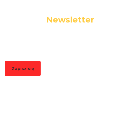
Newsletter
Podaj swój adres e-mail, jeżeli chcesz otrzymywać
informacje o nowościach i promocjach.
Zapisz się
Zapisując się, akceptujesz nasz
Regulamin
(w zakresie dotyczącym
Newslettera). Przetwarzanie danych odbywa się zgodnie z
Polityką
prywatności
.