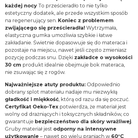
każdej nocy
To prześcieradło to nie tylko
estetyczny dodatek, ale przede wszystkim sposób
na regenerujący sen.
Koniec z problemem
zwijającego się prześcieradła!
Wytrzymała,
elastyczna gumka umożliwia szybkie i łatwe
zakładanie. Świetnie dopasowuje się do materaca i
pozostaje na miejscu, nawet jeśli często zmieniasz
pozycję podczas snu. Dzięki
zakładce o wysokości
30 cm
produkt idealnie obejmuje bok materaca,
nie zsuwając się z rogów.
Najważniejsze atuty produktu:
Odpowiednio
dobrany splot materiału nadaje mu niezwykłą
gładkość i miękkość
, którą od razu da się poczuć.
Certyfikat Oeko-Tex
potwierdza, że materiał jest
wolny od drażniących i toksycznych składników, co
gwarantuje
bezpieczeństwo dla skóry wrażliwej
.
Gruby materiał jest
odporny na intensywne
użytkowanie
– nawet po wielu praniach w
60°C