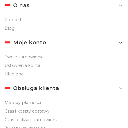
Linki w stopce
O nas
Kontakt
Blog
Moje konto
Twoje zamówienia
Ustawienia konta
Ulubione
Obsługa klienta
Metody płatności
Czas i koszty dostawy
Czas realizacji zamówienia