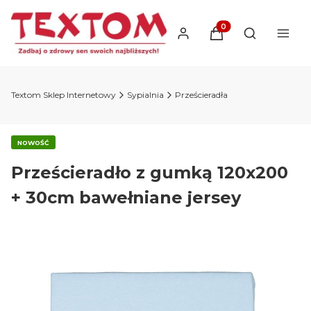
Produkty w koszyku
Otwórz wysz
Textom Sklep Internetowy
Sypialnia
Prześcieradła
NOWOŚĆ
Prześcieradło z gumką 120x200
+ 30cm bawełniane jersey