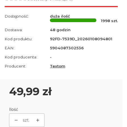
Dostępność:
duża ilość
1998
szt.
Dostawa:
48 godzin
Kod produktu:
92FD-7539D_20260108094801
EAN:
5904087302536
Kod producenta:
-
Producent:
Textom
Cena
49,99 zł
Ilość
szt.